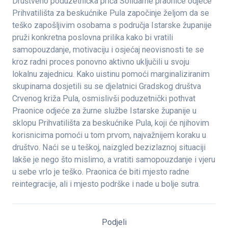
Društveno poduzetnička priča Solidarne praonice odjeće
Prihvatilišta za beskućnike Pula započinje željom da se
teško zapošljivim osobama s područja Istarske županije
pruži konkretna poslovna prilika kako bi vratili
samopouzdanje, motivaciju i osjećaj neovisnosti te se
kroz radni proces ponovno aktivno uključili u svoju
lokalnu zajednicu. Kako uistinu pomoći marginaliziranim
skupinama dosjetili su se djelatnici Gradskog društva
Crvenog križa Pula, osmislivši poduzetnički pothvat
Praonice odjeće za žurne službe Istarske županije u
sklopu Prihvatilišta za beskućnike Pula, koji će njihovim
korisnicima pomoći u tom prvom, najvažnijem koraku u
društvo. Naći se u teškoj, naizgled bezizlaznoj situaciji
lakše je nego što mislimo, a vratiti samopouzdanje i vjeru
u sebe vrlo je teško. Praonica će biti mjesto radne
reintegracije, ali i mjesto podrške i nade u bolje sutra.
Podjeli