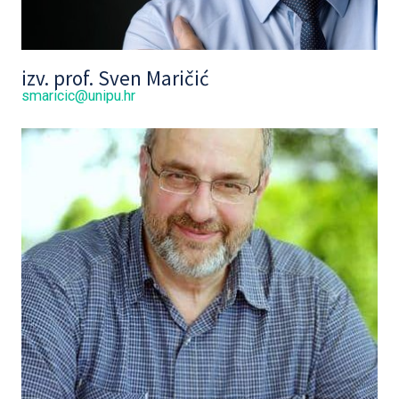
izv. prof. Sven Maričić
smaricic@unipu.hr