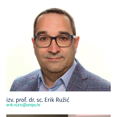
izv. prof. dr. sc. Erik Ružić
erik.ruzic@unipu.hr