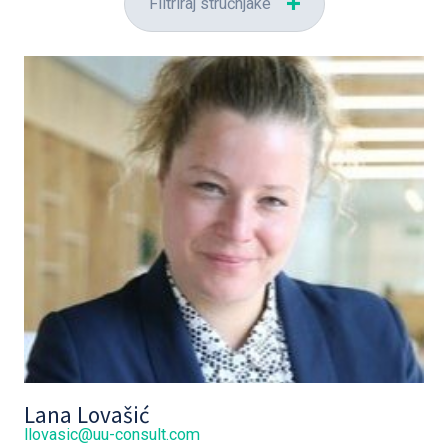
Filtriraj stručnjake
Lana Lovašić
llovasic@uu-consult.com