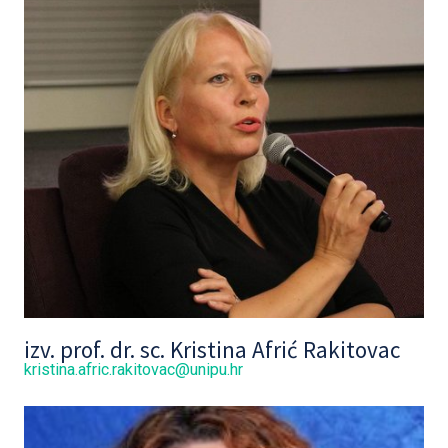
izv. prof. dr. sc. Kristina Afrić Rakitovac
kristina.afric.rakitovac@unipu.hr