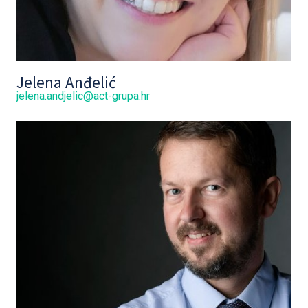
Jelena Anđelić
jelena.andjelic@act-grupa.hr