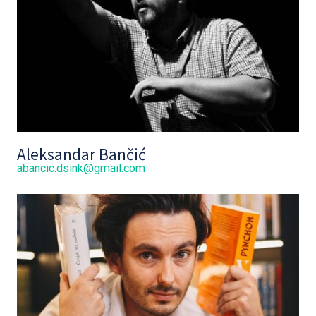
Aleksandar Bančić
abancic.dsink@gmail.com