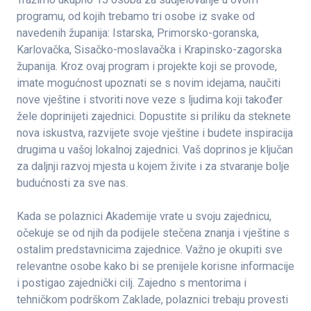
programu, od kojih trebamo tri osobe iz svake od
navedenih županija: Istarska, Primorsko-goranska,
Karlovačka, Sisačko-moslavačka i Krapinsko-zagorska
županija. Kroz ovaj program i projekte koji se provode,
imate mogućnost upoznati se s novim idejama, naučiti
nove vještine i stvoriti nove veze s ljudima koji također
žele doprinijeti zajednici. Dopustite si priliku da steknete
nova iskustva, razvijete svoje vještine i budete inspiracija
drugima u vašoj lokalnoj zajednici. Vaš doprinos je ključan
za daljnji razvoj mjesta u kojem živite i za stvaranje bolje
budućnosti za sve nas.
Kada se polaznici Akademije vrate u svoju zajednicu,
očekuje se od njih da podijele stečena znanja i vještine s
ostalim predstavnicima zajednice. Važno je okupiti sve
relevantne osobe kako bi se prenijele korisne informacije
i postigao zajednički cilj. Zajedno s mentorima i
tehničkom podrškom Zaklade, polaznici trebaju provesti