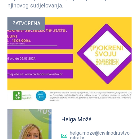
njihovog sudjelovanja.
ZATVORENA
Helga Možé
helga.moze@civilnodrustvo-
istra.hr