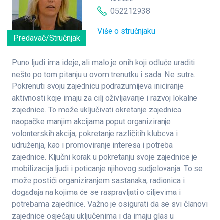
052212938
Više o stručnjaku
Predavač/Stručnjak
Puno ljudi ima ideje, ali malo je onih koji odluče uraditi
nešto po tom pitanju u ovom trenutku i sada. Ne sutra.
Pokrenuti svoju zajednicu podrazumijeva iniciranje
aktivnosti koje imaju za cilj oživljavanje i razvoj lokalne
zajednice. To može uključivati okretanje zajednica
naopačke manjim akcijama poput organiziranje
volonterskih akcija, pokretanje različitih klubova i
udruženja, kao i promoviranje interesa i potreba
zajednice. Ključni korak u pokretanju svoje zajednice je
mobilizacija ljudi i poticanje njihovog sudjelovanja. To se
može postići organiziranjem sastanaka, radionica i
događaja na kojima će se raspravljati o ciljevima i
potrebama zajednice. Važno je osigurati da se svi članovi
zajednice osjećaju uključenima i da imaju glas u